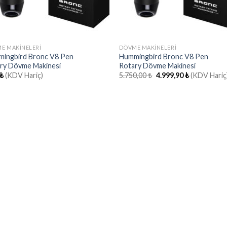
E MAKINELERI
DÖVME MAKINELERI
ingbird Bronc V8 Pen
Hummingbird Bronc V8 Pen
ry Dövme Makinesi
Rotary Dövme Makinesi
Orijinal
Şu
₺
(KDV Hariç)
5.750,00
₺
4.999,90
₺
(KDV Hariç
fiyat:
andaki
5.750,00 ₺.
fiyat:
4.999,90 ₺.