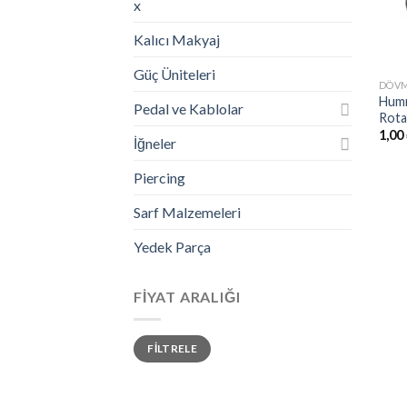
x
Kalıcı Makyaj
Güç Üniteleri
DÖVM
Humm
Pedal ve Kablolar
Rota
1,00
İğneler
Piercing
Sarf Malzemeleri
Yedek Parça
FIYAT ARALIĞI
En
En
FILTRELE
düşük
yüksek
fiyat
fiyat