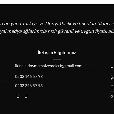
an bu yana Türkiye ve Dünya'da ilk ve tek olan "ikinci
al medya ağlarimızla hızlı güvenli ve uygun fiyatlı alı
İletişim Bilgilerimiz
ikincieldovmemalzemeleri@gmail.com
H
0533 146 57 93
Şi
0232 246 57 93
Gi
Ga