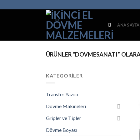
İçeriğe
atla
ANA SAYFA
ÜRÜNLER “DOVMESANATI” OLARA
KATEGORILER
Transfer Yazıcı
Dövme Makineleri
Gripler ve Tipler
Dövme Boyası