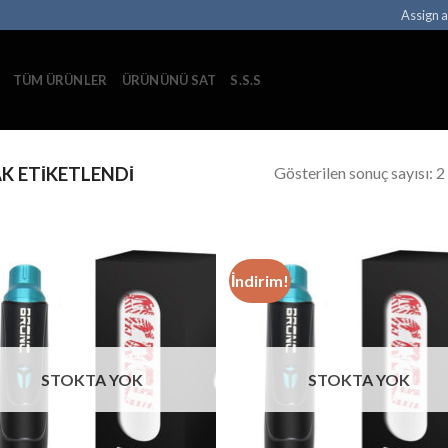
Assign 
TÜM ÜRÜNLER
ÜRÜNÜNÜ SAT
S.S.S
Gösterilen sonuç sayısı: 2
K ETIKETLENDI
İndirim!
STOKTA YOK
STOKTA YOK