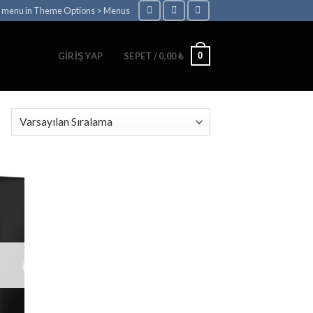
a menu in Theme Options > Menus
0
GIRIŞ YAP
SEPET /
0,00
₺