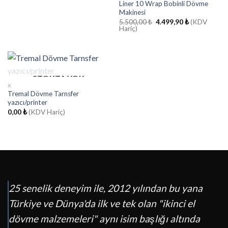
Liner 10 Wrap Bobinli Dövme
Makinesi
Orijinal
Şu
5.500,00
₺
4.499,90
₺
(KDV
fiyat:
andaki
Hariç)
5.500,00 ₺.
fiyat:
4.499,90 ₺.
STOKTA YOK
X
Tremal Dövme Tarnsfer
yazıcı/printer
0,00
₺
(KDV Hariç)
25 senelik deneyim ile, 2012 yılından bu yana
Türkiye ve Dünya'da ilk ve tek olan "ikinci el
dövme malzemeleri" aynı isim başlığı altında