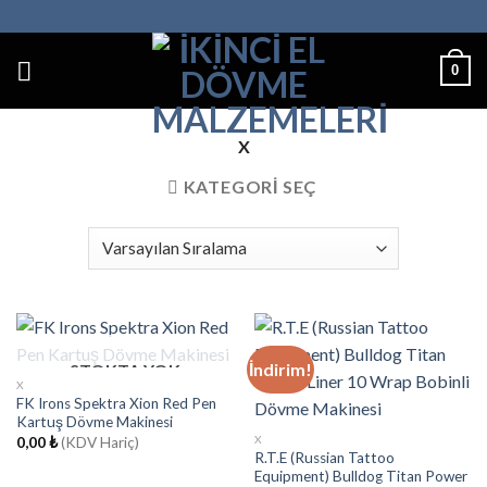
İçeriğe
atla
0
X
KATEGORI SEÇ
İndirim!
STOKTA YOK
X
FK Irons Spektra Xion Red Pen
Kartuş Dövme Makinesi
X
0,00
₺
(KDV Hariç)
R.T.E (Russian Tattoo
Equipment) Bulldog Titan Power