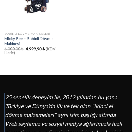
BOBINLI DÖVME MAKINELERI
Micky Bee – Bobinli Dövme
Makinesi
Orijinal
Şu
6.000,00
₺
4.999,90
₺
(KDV
fiyat:
andaki
Hariç)
6.000,00 ₺.
fiyat:
4.999,90 ₺.
25 senelik deneyim ile, 2012 yılından bu yana
Türkiye ve Dünya'da ilk ve tek olan "ikinci el
dövme malzemeleri" aynı isim başlığı altında
Web sayfamız ve sosyal medya ağlarimızla hızlı