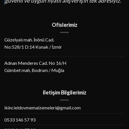
güvenli ve uygun fiyatlı alışverişin tek adresiyiz.
Ofislerimiz
Güzelyalı mah. İnönü Cad.
No:528/1 D:14 Konak / İzmir
Adnan Menderes Cad. No 16/H
Gümbet mah, Bodrum / Muğla
İletişim Bilgilerimiz
ikincieldovmemalzemeleri@gmail.com
0533 146 57 93