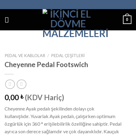
İçeriğe
atla
0
PEDAL VE KABLOLAR
/
PEDAL ÇEŞITLERI
Cheyenne Pedal Footswich
0,00
(KDV Hariç)
₺
Cheyenne Ayak pedalı şekilinden dolayı çok
kullanışlıdır. Yuvarlak Ayak pedalı, çalışırken optimum
özgürlük için 360 ° erişilebilirlik özelliğine sahiptir. Pedal
ayrıca son derece sağlamdır ve çok dayanıklıdır. Kauçuk