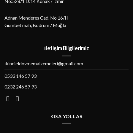
No:528/1 D:14 Konak / İzmir
Adnan Menderes Cad. No 16/H
Gümbet mah, Bodrum / Muğla
İletişim Bilgilerimiz
ikincieldovmemalzemeleri@gmail.com
0533 146 57 93
0232 246 57 93
KISA YOLLAR