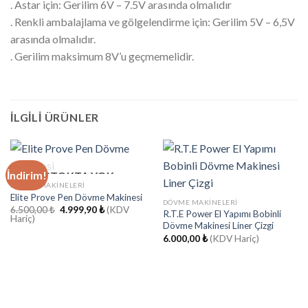
. Astar için: Gerilim 6V – 7.5V arasında olmalıdır
. Renkli ambalajlama ve gölgelendirme için: Gerilim 5V – 6,5V
arasında olmalıdır.
. Gerilim maksimum 8V’u geçmemelidir.
İLGILI ÜRÜNLER
İndirim!
STOKTA YOK
DÖVME MAKINELERI
Elite Prove Pen Dövme Makinesi
DÖVME MAKINELERI
Orijinal
Şu
6.500,00
₺
4.999,90
₺
(KDV
R.T.E Power El Yapımı Bobinli
fiyat:
andaki
Hariç)
Dövme Makinesi Liner Çizgi
6.500,00 ₺.
fiyat:
4.999,90 ₺.
6.000,00
₺
(KDV Hariç)