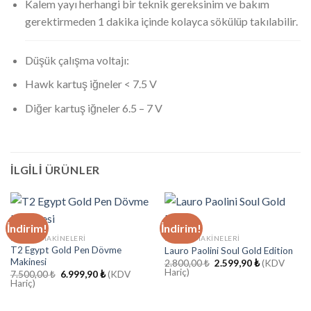
Kalem yayı herhangi bir teknik gereksinim ve bakım
gerektirmeden 1 dakika içinde kolayca sökülüp takılabilir.
Düşük çalışma voltajı:
Hawk kartuş iğneler < 7.5 V
Diğer kartuş iğneler 6.5 – 7 V
İLGILI ÜRÜNLER
İndirim!
İndirim!
DÖVME MAKINELERI
DÖVME MAKINELERI
T2 Egypt Gold Pen Dövme
Lauro Paolini Soul Gold Edition
Makinesi
Orijinal
Şu
2.800,00
₺
2.599,90
₺
(KDV
fiyat:
andaki
Hariç)
Orijinal
Şu
7.500,00
₺
6.999,90
₺
(KDV
2.800,00 ₺.
fiyat:
fiyat:
andaki
Hariç)
2.599,90 ₺.
7.500,00 ₺.
fiyat:
6.999,90 ₺.