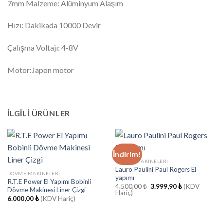
7mm Malzeme: Alüminyum Alaşım
Hızı: Dakikada 10000 Devir
Çalışma Voltajı: 4-8V
Motor:Japon motor
İLGILI ÜRÜNLER
İndirim!
DÖVME MAKINELERI
Lauro Paulini Paul Rogers El
DÖVME MAKINELERI
yapımı
R.T.E Power El Yapımı Bobinli
Orijinal
Şu
4.500,00
₺
3.999,90
₺
(KDV
Dövme Makinesi Liner Çizgi
fiyat:
andaki
Hariç)
6.000,00
₺
(KDV Hariç)
4.500,00 ₺.
fiyat:
3.999,90 ₺.